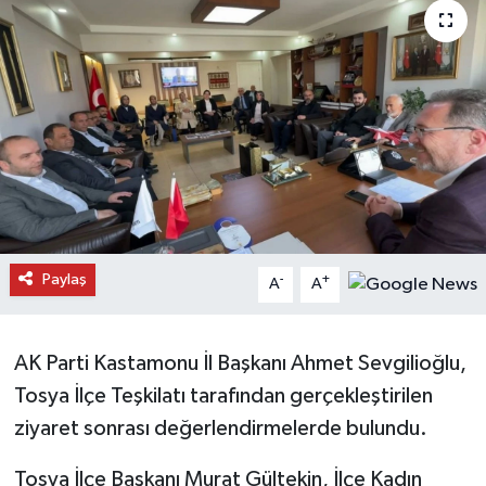
Daday Haberleri
Devrekani Haberleri
Doğanyurt Haberleri
Hanönü Haberleri
İhsangazi Haberleri
Paylaş
-
+
A
A
İnebolu Haberleri
AK Parti Kastamonu İl Başkanı Ahmet Sevgilioğlu,
Küre Haberleri
Tosya İlçe Teşkilatı tarafından gerçekleştirilen
Merkez Haberleri
ziyaret sonrası değerlendirmelerde bulundu.
Tosya İlçe Başkanı Murat Gültekin, İlçe Kadın
Pınarbaşı Haberleri