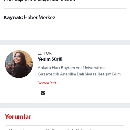
Kaynak:
Haber Merkezi
EDİTÖR
Yeşim Sürlü
Ankara Hacı Bayram Veli Üniversitesi
Gazetecilik Anabilim Dalı Siyasal İletişim Bilim
Dalı’nda yüksek lisans eğitimini tamamlamıştır.
Devam Et
Sosyal medya platformları ve seçimlere dair
akademik çalışmalar gerçekleştirmiştir.
Taşköprü Postası internet haber sitesinde
internet editörü olarak görev yapmaktadır.
Yorumlar