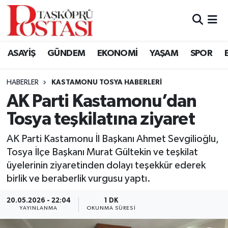
Kastamonu Vefat Edenler
ASAYİŞ
GÜNDEM
EKONOMİ
YAŞAM
SPOR
Abana Haberleri
HABERLER
KASTAMONU TOSYA HABERLERI
Ağlı Haberleri
AK Parti Kastamonu’dan
Tosya teşkilatına ziyaret
Araç Haberleri
AK Parti Kastamonu İl Başkanı Ahmet Sevgilioğlu,
Azdavay Haberleri
Tosya İlçe Başkanı Murat Gültekin ve teşkilat
üyelerinin ziyaretinden dolayı teşekkür ederek
Bozkurt Haberleri
birlik ve beraberlik vurgusu yaptı.
Çatalzeytin Haberleri
20.05.2026 - 22:04
1 DK
YAYINLANMA
OKUNMA SÜRESI
Cide Haberleri