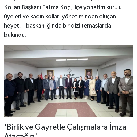
Kolları Başkanı Fatma Koç, ilçe yönetim kurulu
Şenpazar Haberleri
üyeleri ve kadın kolları yönetiminden oluşan
heyet, il başkanlığında bir dizi temaslarda
Seydiler Haberleri
bulundu.
Taşköprü Haberleri
Tosya Haberleri
Karadeniz Haberleri
Ulusal Haberler
Teknoloji Haberleri
Siyaset Haberleri
'Birlik ve Gayretle Çalışmalara İmza
Atacağız'