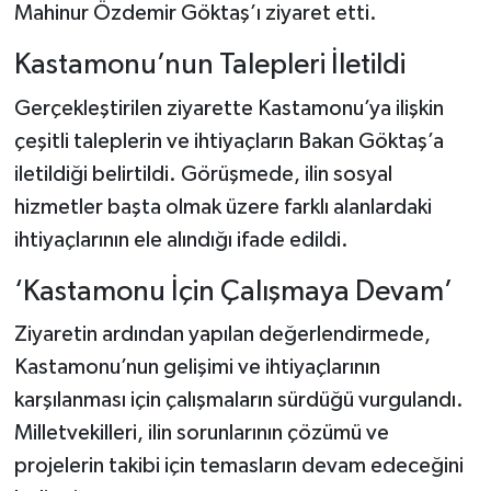
Mahinur Özdemir Göktaş’ı ziyaret etti.
Şenpazar Haberleri
Kastamonu’nun Talepleri İletildi
Gerçekleştirilen ziyarette Kastamonu’ya ilişkin
Seydiler Haberleri
çeşitli taleplerin ve ihtiyaçların Bakan Göktaş’a
Taşköprü Haberleri
iletildiği belirtildi. Görüşmede, ilin sosyal
hizmetler başta olmak üzere farklı alanlardaki
Tosya Haberleri
ihtiyaçlarının ele alındığı ifade edildi.
Karadeniz Haberleri
‘Kastamonu İçin Çalışmaya Devam’
Ulusal Haberler
Ziyaretin ardından yapılan değerlendirmede,
Kastamonu’nun gelişimi ve ihtiyaçlarının
Teknoloji Haberleri
karşılanması için çalışmaların sürdüğü vurgulandı.
Milletvekilleri, ilin sorunlarının çözümü ve
Siyaset Haberleri
projelerin takibi için temasların devam edeceğini