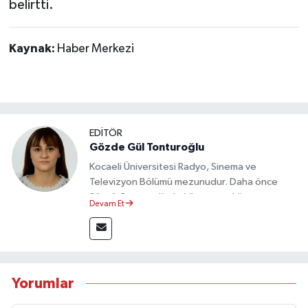
belirtti.
Dünya Haberleri
Yerel Haberler
Kaynak:
Haber Merkezi
Haber Arşivi
EDİTÖR
Gözde Gül Tonturoğlu
Kocaeli Üniversitesi Radyo, Sinema ve
Televizyon Bölümü mezunudur. Daha önce
Sözcü Gazetesi’nde köşe yazarlığı yapmış ve
Devam Et
sayfa tasarımı alanında görev almıştır.
Yorumlar