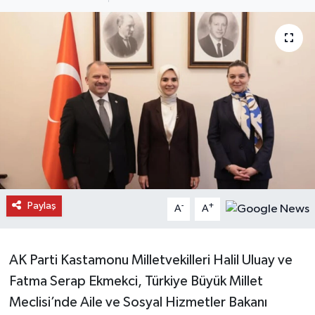
Daday Haberleri
Devrekani Haberleri
Doğanyurt Haberleri
Hanönü Haberleri
İhsangazi Haberleri
İnebolu Haberleri
Paylaş
-
+
A
A
Küre Haberleri
AK Parti Kastamonu Milletvekilleri Halil Uluay ve
Merkez Haberleri
Fatma Serap Ekmekci, Türkiye Büyük Millet
Meclisi’nde Aile ve Sosyal Hizmetler Bakanı
Pınarbaşı Haberleri