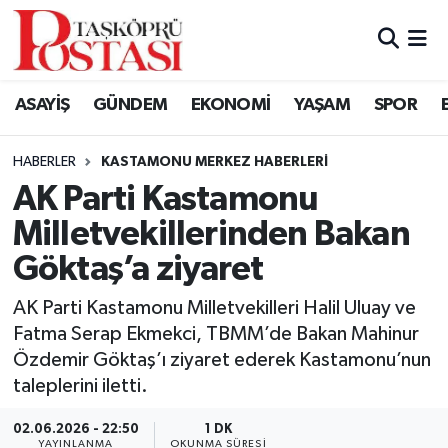
Kastamonu Vefat Edenler
ASAYİŞ
GÜNDEM
EKONOMİ
YAŞAM
SPOR
Abana Haberleri
HABERLER
KASTAMONU MERKEZ HABERLERI
Ağlı Haberleri
AK Parti Kastamonu
Milletvekillerinden Bakan
Araç Haberleri
Göktaş’a ziyaret
Azdavay Haberleri
AK Parti Kastamonu Milletvekilleri Halil Uluay ve
Bozkurt Haberleri
Fatma Serap Ekmekci, TBMM’de Bakan Mahinur
Özdemir Göktaş’ı ziyaret ederek Kastamonu’nun
Çatalzeytin Haberleri
taleplerini iletti.
02.06.2026 - 22:50
1 DK
Cide Haberleri
YAYINLANMA
OKUNMA SÜRESI