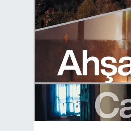
Daday Haberleri
Devrekani Haberleri
Doğanyurt Haberleri
Hanönü Haberleri
İhsangazi Haberleri
İnebolu Haberleri
Küre Haberleri
Merkez Haberleri
Pınarbaşı Haberleri