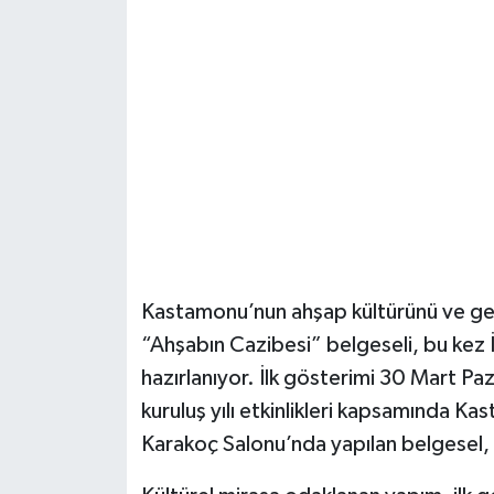
Şenpazar Haberleri
Seydiler Haberleri
Taşköprü Haberleri
Tosya Haberleri
Karadeniz Haberleri
Kastamonu’nun ahşap kültürünü ve gele
Ulusal Haberler
“Ahşabın Cazibesi” belgeseli, bu kez İ
hazırlanıyor. İlk gösterimi 30 Mart Pa
Teknoloji Haberleri
kuruluş yılı etkinlikleri kapsamında 
Karakoç Salonu’nda yapılan belgesel, 
Siyaset Haberleri