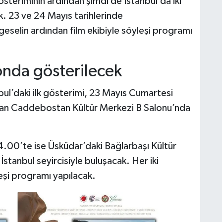
österiminin ardından şimdi de İstanbul’da iki
k. 23 ve 24 Mayıs tarihlerinde
eselin ardından film ekibiyle söyleşi programı
londa gösterilecek
bul’daki ilk gösterimi, 23 Mayıs Cumartesi
an Caddebostan Kültür Merkezi B Salonu’nda
4.00’te ise Üsküdar’daki Bağlarbaşı Kültür
stanbul seyircisiyle buluşacak. Her iki
eşi programı yapılacak.