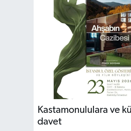
Kastamonululara ve kül
davet