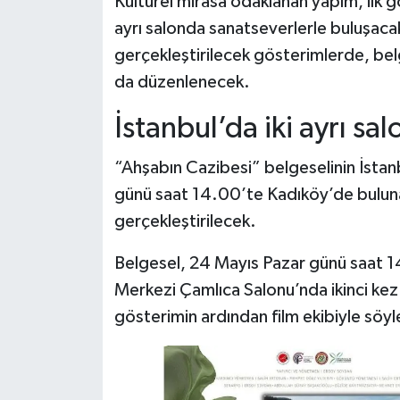
Kültürel mirasa odaklanan yapım, ilk g
Dünya Haberleri
ayrı salonda sanatseverlerle buluşaca
Yerel Haberler
gerçekleştirilecek gösterimlerde, belg
da düzenlenecek.
Haber Arşivi
İstanbul’da iki ayrı sa
“Ahşabın Cazibesi” belgeselinin İstan
günü saat 14.00’te Kadıköy’de bulun
gerçekleştirilecek.
Belgesel, 24 Mayıs Pazar günü saat 1
Merkezi Çamlıca Salonu’nda ikinci kez İ
gösterimin ardından film ekibiyle söyl