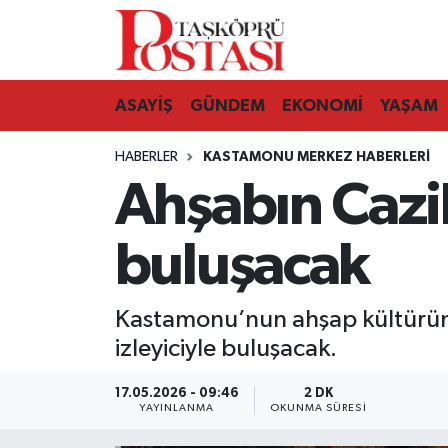
Kastamonu Vefat Edenler
ASAYİŞ
GÜNDEM
EKONOMİ
YAŞAM
Abana Haberleri
HABERLER
KASTAMONU MERKEZ HABERLERI
Ağlı Haberleri
Ahşabın Cazib
Araç Haberleri
buluşacak
Azdavay Haberleri
Kastamonu’nun ahşap kültürünü
Bozkurt Haberleri
izleyiciyle buluşacak.
Çatalzeytin Haberleri
17.05.2026 - 09:46
2 DK
YAYINLANMA
OKUNMA SÜRESI
Cide Haberleri