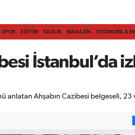
SPOR
EĞİTİM
SAĞLIK
MAGAZİN
OTOMOBİL & E
esi İstanbul’da iz
 anlatan Ahşabın Cazibesi belgeseli, 23 v