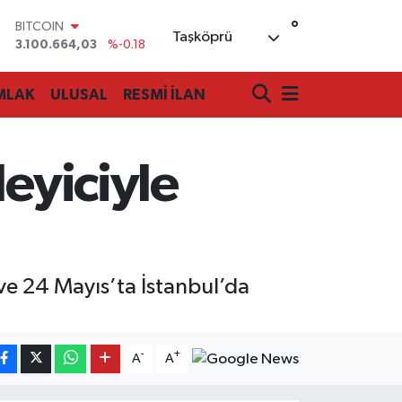
BITCOIN
°
3.100.664,03
%-0.18
Taşköprü
DOLAR
47,7436
%0.18
EURO
MLAK
ULUSAL
RESMİ İLAN
55,2510
%0.32
STERLİN
64,4811
%0.38
GRAM ALTIN
leyiciyle
6660.55
%0.03
BİST100
13.779
%-14
e 24 Mayıs’ta İstanbul’da
-
+
A
A