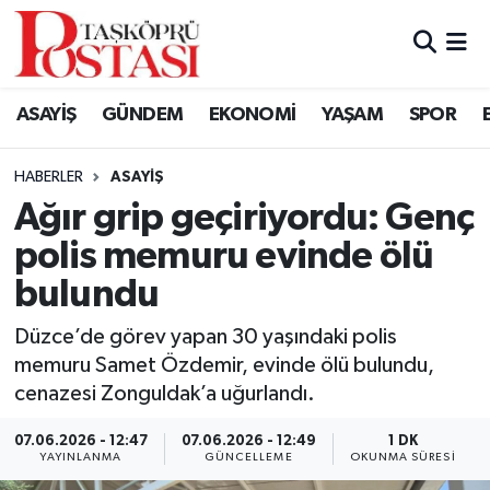
Kastamonu Vefat Edenler
ASAYİŞ
GÜNDEM
EKONOMİ
YAŞAM
SPOR
Abana Haberleri
HABERLER
ASAYIŞ
Ağlı Haberleri
Ağır grip geçiriyordu: Genç
polis memuru evinde ölü
Araç Haberleri
bulundu
Azdavay Haberleri
Düzce’de görev yapan 30 yaşındaki polis
Bozkurt Haberleri
memuru Samet Özdemir, evinde ölü bulundu,
cenazesi Zonguldak’a uğurlandı.
Çatalzeytin Haberleri
07.06.2026 - 12:47
07.06.2026 - 12:49
1 DK
YAYINLANMA
GÜNCELLEME
OKUNMA SÜRESI
Cide Haberleri