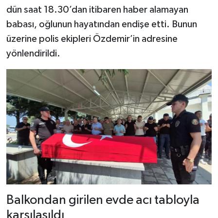
Dünya Haberleri
dün saat 18.30’dan itibaren haber alamayan
babası, oğlunun hayatından endişe etti. Bunun
Yerel Haberler
üzerine polis ekipleri Özdemir’in adresine
yönlendirildi.
Haber Arşivi
Balkondan girilen evde acı tabloyla
karşılaşıldı