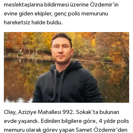
meslektaşlarına bildirmesi üzerine Özdemir’in
evine giden ekipler, genç polis memurunu
Şenpazar Haberleri
hareketsiz halde buldu.
Seydiler Haberleri
Taşköprü Haberleri
Tosya Haberleri
Karadeniz Haberleri
Ulusal Haberler
Teknoloji Haberleri
Olay, Aziziye Mahallesi 992. Sokak’ta bulunan
Siyaset Haberleri
evde yaşandı. Edinilen bilgilere göre, 4 yıldır polis
memuru olarak görev yapan Samet Özdemir’den