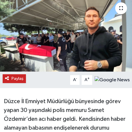
Daday Haberleri
Devrekani Haberleri
Doğanyurt Haberleri
Hanönü Haberleri
İhsangazi Haberleri
Paylaş
-
+
A
A
İnebolu Haberleri
Küre Haberleri
Düzce İl Emniyet Müdürlüğü bünyesinde görev
yapan 30 yaşındaki polis memuru Samet
Merkez Haberleri
Özdemir’den acı haber geldi. Kendisinden haber
alamayan babasının endişelenerek durumu
Pınarbaşı Haberleri