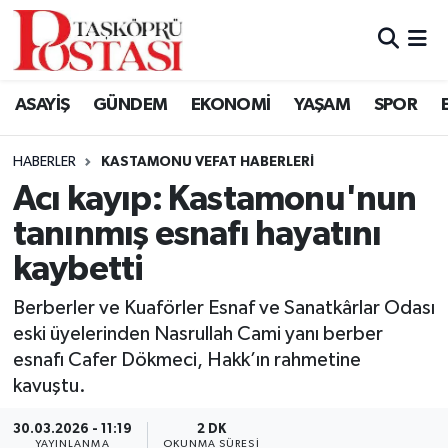
Kastamonu Vefat Edenler
ASAYİŞ
GÜNDEM
EKONOMİ
YAŞAM
SPOR
Abana Haberleri
HABERLER
KASTAMONU VEFAT HABERLERI
Ağlı Haberleri
Acı kayıp: Kastamonu'nun
tanınmış esnafı hayatını
Araç Haberleri
kaybetti
Azdavay Haberleri
Berberler ve Kuaförler Esnaf ve Sanatkârlar Odası
Bozkurt Haberleri
eski üyelerinden Nasrullah Cami yanı berber
esnafı Cafer Dökmeci, Hakk’ın rahmetine
Çatalzeytin Haberleri
kavuştu.
30.03.2026 - 11:19
2 DK
Cide Haberleri
YAYINLANMA
OKUNMA SÜRESI