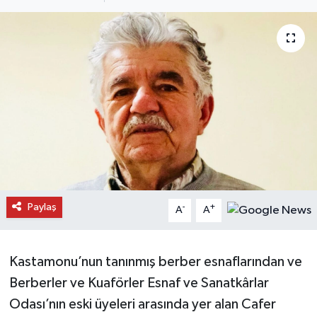
Daday Haberleri
Devrekani Haberleri
Doğanyurt Haberleri
Hanönü Haberleri
İhsangazi Haberleri
İnebolu Haberleri
Paylaş
-
+
A
A
Küre Haberleri
Kastamonu’nun tanınmış berber esnaflarından ve
Merkez Haberleri
Berberler ve Kuaförler Esnaf ve Sanatkârlar
Odası’nın eski üyeleri arasında yer alan Cafer
Pınarbaşı Haberleri