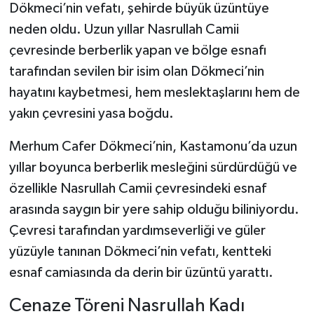
Dökmeci’nin vefatı, şehirde büyük üzüntüye
neden oldu. Uzun yıllar Nasrullah Camii
Şenpazar Haberleri
çevresinde berberlik yapan ve bölge esnafı
Seydiler Haberleri
tarafından sevilen bir isim olan Dökmeci’nin
hayatını kaybetmesi, hem meslektaşlarını hem de
Taşköprü Haberleri
yakın çevresini yasa boğdu.
Tosya Haberleri
Merhum Cafer Dökmeci’nin, Kastamonu’da uzun
yıllar boyunca berberlik mesleğini sürdürdüğü ve
Karadeniz Haberleri
özellikle Nasrullah Camii çevresindeki esnaf
arasında saygın bir yere sahip olduğu biliniyordu.
Ulusal Haberler
Çevresi tarafından yardımseverliği ve güler
Teknoloji Haberleri
yüzüyle tanınan Dökmeci’nin vefatı, kentteki
esnaf camiasında da derin bir üzüntü yarattı.
Siyaset Haberleri
Cenaze Töreni Nasrullah Kadı