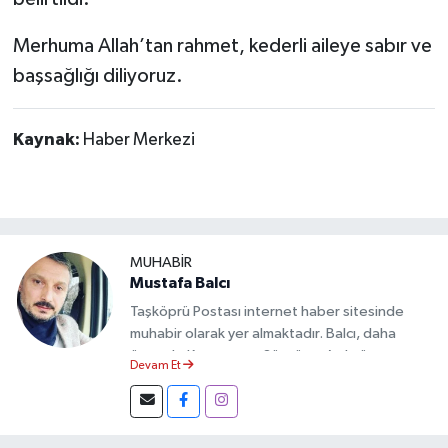
Merhuma Allah’tan rahmet, kederli aileye sabır ve
başsağlığı diliyoruz.
Kaynak:
Haber Merkezi
MUHABİR
Mustafa Balcı
Taşköprü Postası internet haber sitesinde
muhabir olarak yer almaktadır. Balcı, daha
önce de Kastamonu Sözcü ve Açıksöz
Devam Et
gazetelerinde yazı işleri müdürü olarak görev
yaptı. Mustafa Balcı bir dönem İhlas Haber
Ajansı (İHA)'nın Kastamonu muhabirliğini de
yapmış olup, Cumhurbaşkanlığı İletişim