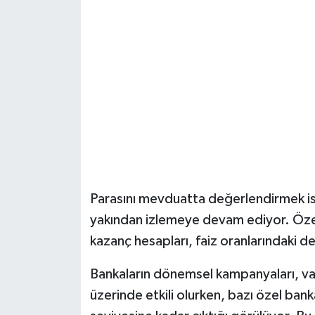
Şenpazar Haberleri
Seydiler Haberleri
Taşköprü Haberleri
Tosya Haberleri
Karadeniz Haberleri
Parasını mevduatta değerlendirmek ist
Ulusal Haberler
yakından izlemeye devam ediyor. Özellik
kazanç hesapları, faiz oranlarındaki d
Teknoloji Haberleri
Bankaların dönemsel kampanyaları, vad
Siyaset Haberleri
üzerinde etkili olurken, bazı özel ban