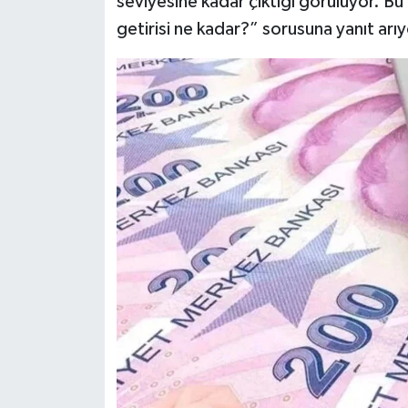
seviyesine kadar çıktığı görülüyor. Bu 
Dünya Haberleri
getirisi ne kadar?” sorusuna yanıt arıy
Yerel Haberler
Haber Arşivi