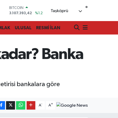
3.107.393,42
%1.2
°
DOLAR
Taşköprü
47,7106
%0.17
EURO
55,1652
%0.27
MLAK
ULUSAL
RESMİ İLAN
STERLİN
64,4046
%0.35
GRAM ALTIN
6648.99
%2.59
 kadar? Banka
BİST100
13.773
%-19
getirisi bankalara göre
-
+
A
A