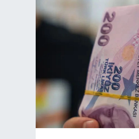
Daday Haberleri
Devrekani Haberleri
Doğanyurt Haberleri
Hanönü Haberleri
İhsangazi Haberleri
İnebolu Haberleri
Küre Haberleri
Merkez Haberleri
Pınarbaşı Haberleri