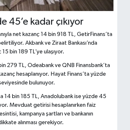
e 45’e kadar çıkıyor
ıyla net kazanç 14 bin 918 TL, GetirFinans’ta
elirtiliyor. Akbank ve Ziraat Bankası’nda
 15 bin 189 TL’ye ulaşıyor.
 bin 279 TL, Odeabank ve QNB Finansbank’ta
kazanç hesaplanıyor. Hayat Finans’ta yüzde
 seviyesinde bulunuyor.
la 14 bin 185 TL, Anadolubank ise yüzde 45
or. Mevduat getirisi hesaplanırken faiz
kesintisi, kampanya şartları ve bankanın
ikkate alınması gerekiyor.