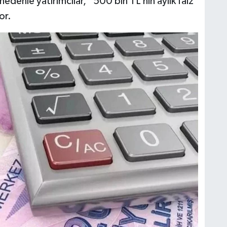
nedenle yatırımcılar, “500 bin TL’nin aylık faiz
or.