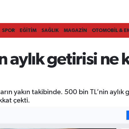
SPOR
EĞİTİM
SAĞLIK
MAGAZİN
OTOMOBİL & E
n aylık getirisi ne
arın yakın takibinde. 500 bin TL’nin aylık 
kat çekti.