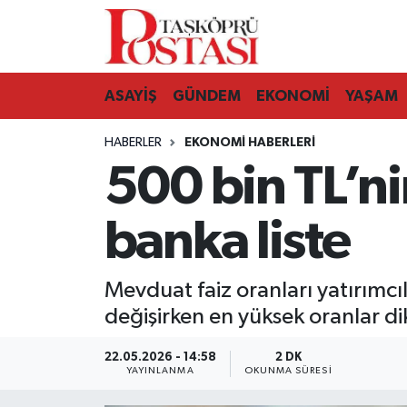
Kastamonu Vefat Edenler
ASAYİŞ
GÜNDEM
EKONOMİ
YAŞAM
Abana Haberleri
HABERLER
EKONOMI HABERLERI
Ağlı Haberleri
500 bin TL’ni
Araç Haberleri
banka liste
Azdavay Haberleri
Mevduat faiz oranları yatırımcıl
Bozkurt Haberleri
değişirken en yüksek oranlar dik
Çatalzeytin Haberleri
22.05.2026 - 14:58
2 DK
YAYINLANMA
OKUNMA SÜRESI
Cide Haberleri