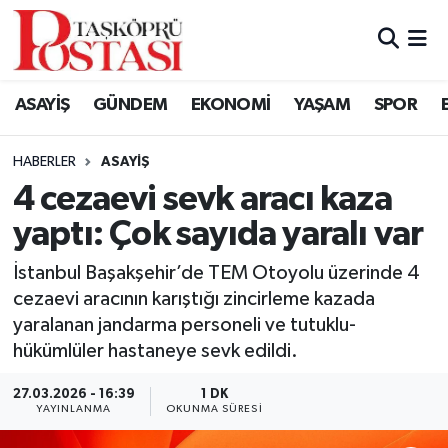
Kastamonu Vefat Edenler
ASAYİŞ
GÜNDEM
EKONOMİ
YAŞAM
SPOR
Abana Haberleri
HABERLER
ASAYIŞ
Ağlı Haberleri
4 cezaevi sevk aracı kaza
yaptı: Çok sayıda yaralı var
Araç Haberleri
İstanbul Başakşehir’de TEM Otoyolu üzerinde 4
Azdavay Haberleri
cezaevi aracının karıştığı zincirleme kazada
yaralanan jandarma personeli ve tutuklu-
Bozkurt Haberleri
hükümlüler hastaneye sevk edildi.
Çatalzeytin Haberleri
27.03.2026 - 16:39
1 DK
YAYINLANMA
OKUNMA SÜRESI
Cide Haberleri