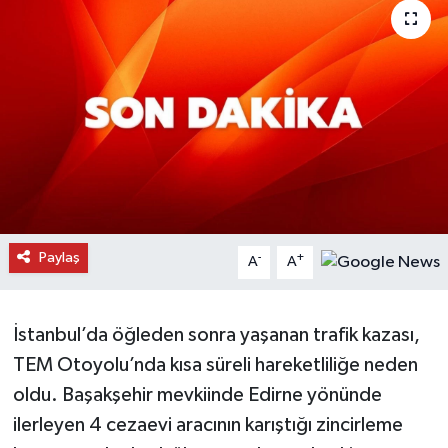
Daday Haberleri
Devrekani Haberleri
Doğanyurt Haberleri
Hanönü Haberleri
İhsangazi Haberleri
Paylaş
-
+
A
A
İnebolu Haberleri
İstanbul’da öğleden sonra yaşanan trafik kazası,
Küre Haberleri
TEM Otoyolu’nda kısa süreli hareketliliğe neden
Merkez Haberleri
oldu. Başakşehir mevkiinde Edirne yönünde
ilerleyen 4 cezaevi aracının karıştığı zincirleme
Pınarbaşı Haberleri