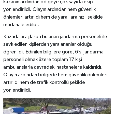
kazanın ardından bölgeye çok sayıda ekip
yönlendirildi. Olayın ardından hem güvenlik
Şenpazar Haberleri
önlemleri artırıldı hem de yaralılara hızlı şekilde
müdahale edildi.
Seydiler Haberleri
Kazada araçlarda bulunan jandarma personeli ile
Taşköprü Haberleri
sevk edilen kişilerden yaralananlar olduğu
Tosya Haberleri
öğrenildi. Edinilen bilgilere göre, 6’sı jandarma
personeli olmak üzere toplam 17 kişi
Karadeniz Haberleri
ambulanslarla çevredeki hastanelere kaldırıldı.
Olayın ardından bölgede hem güvenlik önlemleri
Ulusal Haberler
artırıldı hem de trafik kontrollü şekilde
Teknoloji Haberleri
yönlendirildi.
Siyaset Haberleri