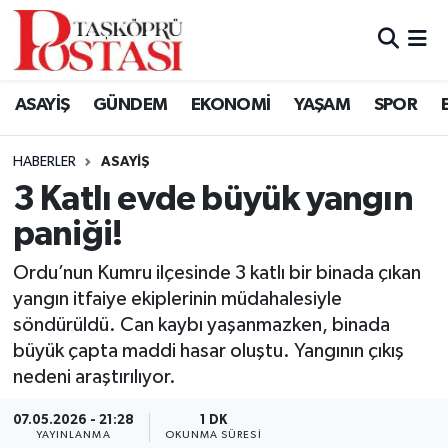
Kastamonu Vefat Edenler
ASAYİŞ
GÜNDEM
EKONOMİ
YAŞAM
SPOR
Abana Haberleri
HABERLER
ASAYIŞ
Ağlı Haberleri
3 Katlı evde büyük yangın
paniği!
Araç Haberleri
Ordu’nun Kumru ilçesinde 3 katlı bir binada çıkan
Azdavay Haberleri
yangın itfaiye ekiplerinin müdahalesiyle
söndürüldü. Can kaybı yaşanmazken, binada
Bozkurt Haberleri
büyük çapta maddi hasar oluştu. Yangının çıkış
nedeni araştırılıyor.
Çatalzeytin Haberleri
07.05.2026 - 21:28
1 DK
Cide Haberleri
YAYINLANMA
OKUNMA SÜRESI