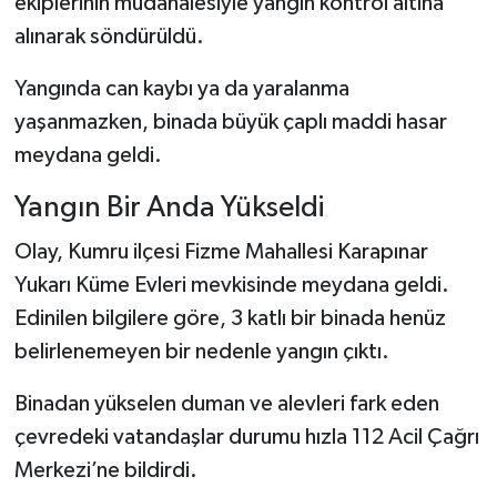
ekiplerinin müdahalesiyle yangın kontrol altına
alınarak söndürüldü.
Şenpazar Haberleri
Yangında can kaybı ya da yaralanma
Seydiler Haberleri
yaşanmazken, binada büyük çaplı maddi hasar
meydana geldi.
Taşköprü Haberleri
Yangın Bir Anda Yükseldi
Tosya Haberleri
Olay, Kumru ilçesi Fizme Mahallesi Karapınar
Karadeniz Haberleri
Yukarı Küme Evleri mevkisinde meydana geldi.
Edinilen bilgilere göre, 3 katlı bir binada henüz
Ulusal Haberler
belirlenemeyen bir nedenle yangın çıktı.
Teknoloji Haberleri
Binadan yükselen duman ve alevleri fark eden
çevredeki vatandaşlar durumu hızla 112 Acil Çağrı
Siyaset Haberleri
Merkezi’ne bildirdi.