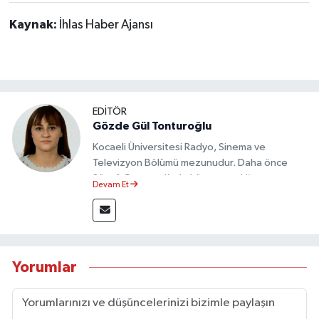
Kaynak:
İhlas Haber Ajansı
EDİTÖR
Gözde Gül Tonturoğlu
Kocaeli Üniversitesi Radyo, Sinema ve
Televizyon Bölümü mezunudur. Daha önce
Sözcü Gazetesi’nde köşe yazarlığı yapmış ve
Devam Et
sayfa tasarımı alanında görev almıştır.
Yorumlar