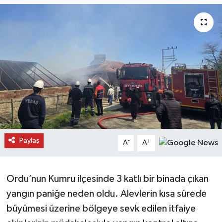
Daday Haberleri
Devrekani Haberleri
Doğanyurt Haberleri
Hanönü Haberleri
İhsangazi Haberleri
Paylaş
-
+
A
A
İnebolu Haberleri
Küre Haberleri
Ordu’nun Kumru ilçesinde 3 katlı bir binada çıkan
yangın paniğe neden oldu. Alevlerin kısa sürede
Merkez Haberleri
büyümesi üzerine bölgeye sevk edilen itfaiye
Pınarbaşı Haberleri