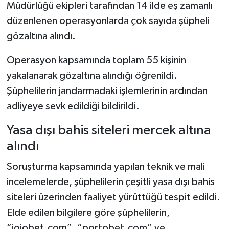
Müdürlüğü ekipleri tarafından 14 ilde eş zamanlı
düzenlenen operasyonlarda çok sayıda şüpheli
Şenpazar Haberleri
gözaltına alındı.
Seydiler Haberleri
Operasyon kapsamında toplam 55 kişinin
yakalanarak gözaltına alındığı öğrenildi.
Taşköprü Haberleri
Şüphelilerin jandarmadaki işlemlerinin ardından
Tosya Haberleri
adliyeye sevk edildiği bildirildi.
Karadeniz Haberleri
Yasa dışı bahis siteleri mercek altına
alındı
Ulusal Haberler
Soruşturma kapsamında yapılan teknik ve mali
Teknoloji Haberleri
incelemelerde, şüphelilerin çeşitli yasa dışı bahis
siteleri üzerinden faaliyet yürüttüğü tespit edildi.
Siyaset Haberleri
Elde edilen bilgilere göre şüphelilerin,
“jojobet.com”, “portobet.com” ve