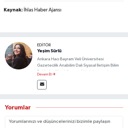
Kaynak:
İhlas Haber Ajansı
EDİTÖR
Yeşim Sürlü
Ankara Hacı Bayram Veli Üniversitesi
Gazetecilik Anabilim Dalı Siyasal İletişim Bilim
Dalı’nda yüksek lisans eğitimini tamamlamıştır.
Devam Et
Sosyal medya platformları ve seçimlere dair
akademik çalışmalar gerçekleştirmiştir.
Taşköprü Postası internet haber sitesinde
internet editörü olarak görev yapmaktadır.
Yorumlar