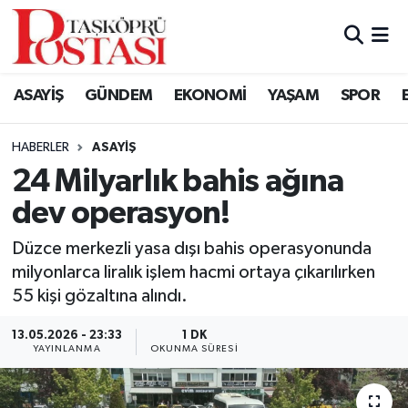
Kastamonu Vefat Edenler
ASAYİŞ
GÜNDEM
EKONOMİ
YAŞAM
SPOR
Abana Haberleri
HABERLER
ASAYIŞ
Ağlı Haberleri
24 Milyarlık bahis ağına
dev operasyon!
Araç Haberleri
Düzce merkezli yasa dışı bahis operasyonunda
Azdavay Haberleri
milyonlarca liralık işlem hacmi ortaya çıkarılırken
55 kişi gözaltına alındı.
Bozkurt Haberleri
13.05.2026 - 23:33
1 DK
Çatalzeytin Haberleri
YAYINLANMA
OKUNMA SÜRESI
Cide Haberleri