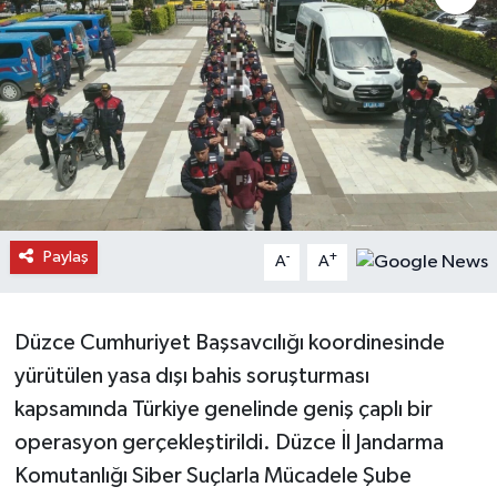
Daday Haberleri
Devrekani Haberleri
Doğanyurt Haberleri
Hanönü Haberleri
Paylaş
-
+
A
A
İhsangazi Haberleri
İnebolu Haberleri
Düzce Cumhuriyet Başsavcılığı koordinesinde
yürütülen yasa dışı bahis soruşturması
Küre Haberleri
kapsamında Türkiye genelinde geniş çaplı bir
Merkez Haberleri
operasyon gerçekleştirildi. Düzce İl Jandarma
Komutanlığı Siber Suçlarla Mücadele Şube
Pınarbaşı Haberleri