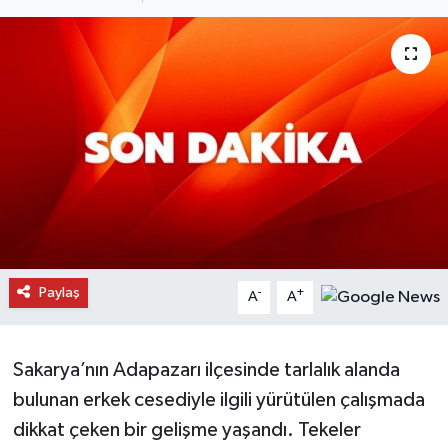
Daday Haberleri
Devrekani Haberleri
Doğanyurt Haberleri
Hanönü Haberleri
İhsangazi Haberleri
İnebolu Haberleri
Paylaş
-
+
A
A
Küre Haberleri
Sakarya’nın Adapazarı ilçesinde tarlalık alanda
Merkez Haberleri
bulunan erkek cesediyle ilgili yürütülen çalışmada
dikkat çeken bir gelişme yaşandı. Tekeler
Pınarbaşı Haberleri