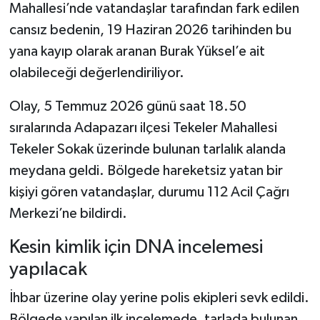
Mahallesi’nde vatandaşlar tarafından fark edilen
cansız bedenin, 19 Haziran 2026 tarihinden bu
Şenpazar Haberleri
yana kayıp olarak aranan Burak Yüksel’e ait
Seydiler Haberleri
olabileceği değerlendiriliyor.
Olay, 5 Temmuz 2026 günü saat 18.50
Taşköprü Haberleri
sıralarında Adapazarı ilçesi Tekeler Mahallesi
Tosya Haberleri
Tekeler Sokak üzerinde bulunan tarlalık alanda
meydana geldi. Bölgede hareketsiz yatan bir
Karadeniz Haberleri
kişiyi gören vatandaşlar, durumu 112 Acil Çağrı
Merkezi’ne bildirdi.
Ulusal Haberler
Kesin kimlik için DNA incelemesi
Teknoloji Haberleri
yapılacak
Siyaset Haberleri
İhbar üzerine olay yerine polis ekipleri sevk edildi.
Bölgede yapılan ilk incelemede, tarlada bulunan