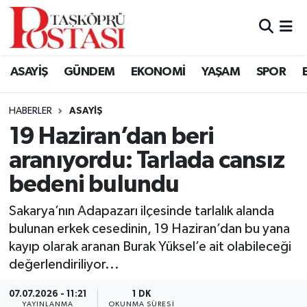
Kastamonu Vefat Edenler
ASAYİŞ
GÜNDEM
EKONOMİ
YAŞAM
SPOR
Abana Haberleri
HABERLER
ASAYIŞ
Ağlı Haberleri
19 Haziran’dan beri
aranıyordu: Tarlada cansız
Araç Haberleri
bedeni bulundu
Azdavay Haberleri
Sakarya’nın Adapazarı ilçesinde tarlalık alanda
Bozkurt Haberleri
bulunan erkek cesedinin, 19 Haziran’dan bu yana
kayıp olarak aranan Burak Yüksel’e ait olabileceği
Çatalzeytin Haberleri
değerlendiriliyor...
07.07.2026 - 11:21
1 DK
Cide Haberleri
YAYINLANMA
OKUNMA SÜRESI