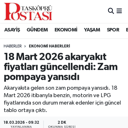
Kastamonu Vefat Edenler
ASAYİŞ
GÜNDEM
EKONOMİ
YAŞAM
SPOR
Abana Haberleri
HABERLER
EKONOMI HABERLERI
Ağlı Haberleri
18 Mart 2026 akaryakıt
fiyatları güncellendi: Zam
Araç Haberleri
pompaya yansıdı
Azdavay Haberleri
Akaryakıta gelen son zam pompaya yansıdı. 18
Bozkurt Haberleri
Mart 2026 itibarıyla benzin, motorin ve LPG
fiyatlarında son durum merak edenler için güncel
Çatalzeytin Haberleri
tablo ortaya çıktı.
18.03.2026 - 09:32
2 DK
Cide Haberleri
YAYINLANMA
OKUNMA SÜRESI