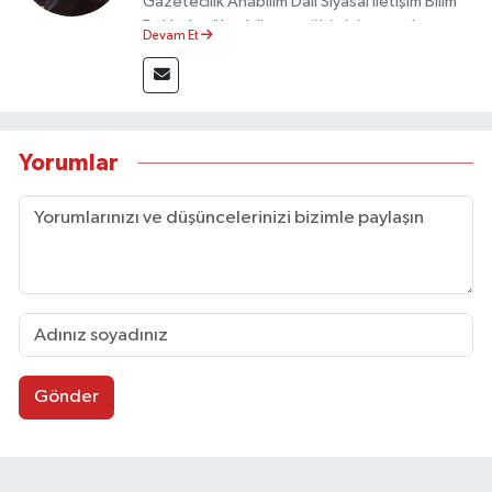
Gazetecilik Anabilim Dalı Siyasal İletişim Bilim
Dalı’nda yüksek lisans eğitimini tamamlamıştır.
Devam Et
Sosyal medya platformları ve seçimlere dair
akademik çalışmalar gerçekleştirmiştir.
Taşköprü Postası internet haber sitesinde
internet editörü olarak görev yapmaktadır.
Yorumlar
Gönder