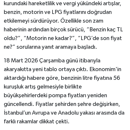
kurundaki hareketlilik ve vergi yükündeki artışlar,
benzin, motorin ve LPG fiyatlarını doğrudan
Şenpazar Haberleri
etkilemeyi sürdürüyor. Özellikle son zam
Seydiler Haberleri
haberinin ardından birçok sürücü, “Benzin kaç TL
oldu?”, “Motorin ne kadar?”, “LPG’de son fiyat
Taşköprü Haberleri
ne?” sorularına yanıt aramaya başladı.
Tosya Haberleri
18 Mart 2026 Çarşamba günü itibarıyla
akaryakıtta yeni tablo ortaya çıktı. Ekonomim'in
Karadeniz Haberleri
aktardığı habere göre, benzinin litre fiyatına 56
kuruşluk artış gelmesiyle birlikte
Ulusal Haberler
büyükşehirlerdeki pompa fiyatları yeniden
Teknoloji Haberleri
güncellendi. Fiyatlar şehirden şehre değişirken,
İstanbul’un Avrupa ve Anadolu yakası arasında da
Siyaset Haberleri
farklı rakamlar dikkat çekti.