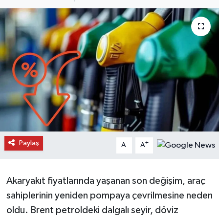
Daday Haberleri
Devrekani Haberleri
Doğanyurt Haberleri
Hanönü Haberleri
İhsangazi Haberleri
İnebolu Haberleri
Paylaş
-
+
A
A
Küre Haberleri
Akaryakıt fiyatlarında yaşanan son değişim, araç
Merkez Haberleri
sahiplerinin yeniden pompaya çevrilmesine neden
oldu. Brent petroldeki dalgalı seyir, döviz
Pınarbaşı Haberleri